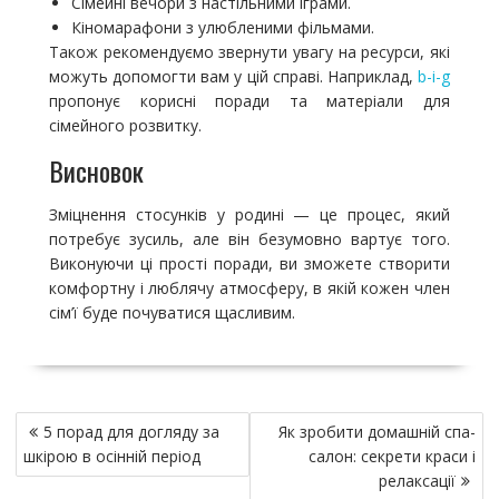
Сімейні вечори з настільними іграми.
Кіномарафони з улюбленими фільмами.
Також рекомендуємо звернути увагу на ресурси, які
можуть допомогти вам у цій справі. Наприклад,
b-i-g
пропонує корисні поради та матеріали для
сімейного розвитку.
Висновок
Зміцнення стосунків у родині — це процес, який
потребує зусиль, але він безумовно вартує того.
Виконуючи ці прості поради, ви зможете створити
комфортну і люблячу атмосферу, в якій кожен член
сім’ї буде почуватися щасливим.
Н
5 порад для догляду за
Як зробити домашній спа-
а
шкірою в осінній період
салон: секрети краси і
в
релаксації