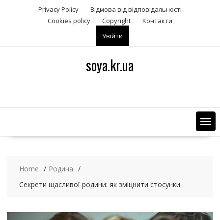
S
Privacy Policy
Відмова від відповідальності
k
Сookies policy
Copyright
Контакти
i
Увійти
p
t
o
soya.kr.ua
c
o
n
t
e
n
t
Home
Родина
Секрети щасливої родини: як зміцнити стосунки